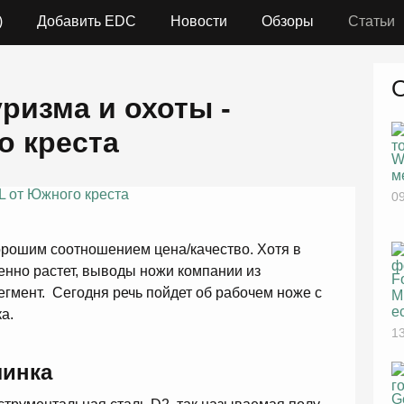
)
Добавить EDC
Новости
Обзоры
Статьи
ризма и охоты -
о креста
W
м
09
рошим соотношением цена/качество. Хотя в
енно растет, выводы ножи компании из
F
егмент. Сегодня речь пойдет об рабочем ноже с
M
е
а.
13
линка
G