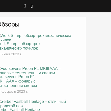
Обзоры
ork Sharp - обзор трех
еханических точилок
 июня 2023 г.
oursevens Preon P1
KIII AAA – фонарь с
стественным светом
 февраля 2023 г.
erber Fastball Heritage