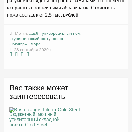
разумеется сядет и покроется заминами, но это легко
исправить простейшими абразивами. Стоимость
ножа составляет 2,5 тыс. рублей.
,
Метки:
aus8
универсальный нож
,
,
туристический нож
ооо пп
,
«кизляр»
марс
23 сентября 2020 г.
Вас также может
заинтересовать
Бюджетный, мощный,
утилитарный складной
нож от Cold Steel