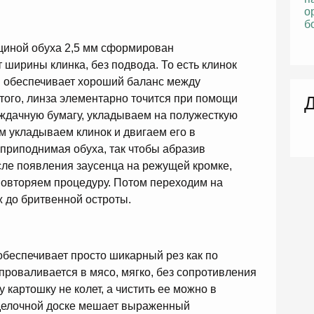
щиной обуха 2,5 мм сформирован
 ширины клинка, без подвода. То есть клинок
ия обеспечивает хороший баланс между
того, линза элементарно точится при помощи
Д
ждачную бумагу, укладываем на полужесткую
м укладываем клинок и двигаем его в
приподнимая обуха, так чтобы абразив
сле появления заусенца на режущей кромке,
повторяем процедуру. Потом переходим на
ж до бритвенной остроты.
обеспечивает просто шикарный рез как по
 проваливается в мясо, мягко, без сопротивления
 картошку не колет, а чистить ее можно в
делочной доске мешает выраженный