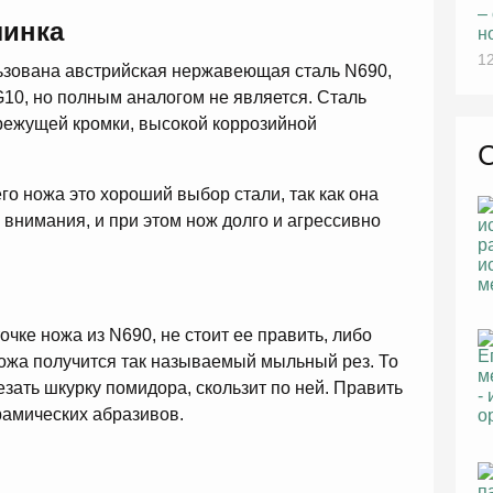
–
линка
н
12
ьзована австрийская нержавеющая сталь N690,
G10, но полным аналогом не является. Сталь
режущей кромки, высокой коррозийной
го ножа это хороший выбор стали, так как она
 внимания, и при этом нож долго и агрессивно
очке ножа из N690, не стоит ее править, либо
ожа получится так называемый мыльный рез. То
езать шкурку помидора, скользит по ней. Править
рамических абразивов.