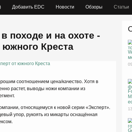
)
Добавить EDC
Новости
Обзоры
Статьи
 походе и на охоте -
т южного Креста
W
м
09
рошим соотношением цена/качество. Хотя в
енно растет, выводы ножи компании из
F
егмент.
M
е
омпании, относящемуся к новой серии «Эксперт».
13
евый упор, рукоять из микарты оснащённая
ексом.
G