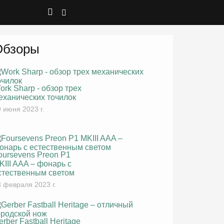
Обзоры
ork Sharp - обзор трех
еханических точилок
 июня 2023 г.
oursevens Preon P1
KIII AAA – фонарь с
стественным светом
 февраля 2023 г.
erber Fastball Heritage