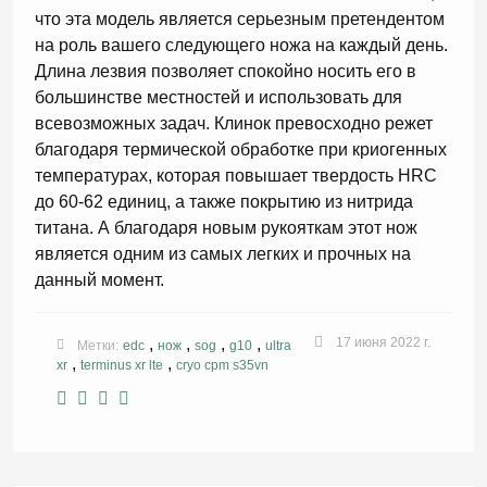
что эта модель является серьезным претендентом
на роль вашего следующего ножа на каждый день.
Длина лезвия позволяет спокойно носить его в
большинстве местностей и использовать для
всевозможных задач. Клинок превосходно режет
благодаря термической обработке при криогенных
температурах, которая повышает твердость HRC
до 60-62 единиц, а также покрытию из нитрида
титана. А благодаря новым рукояткам этот нож
является одним из самых легких и прочных на
данный момент.
,
,
,
,
17 июня 2022 г.
Метки:
edc
нож
sog
g10
ultra
,
,
xr
terminus xr lte
cryo cpm s35vn