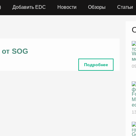
)
Добавить EDC
Новости
Обзоры
Статьи
 от SOG
W
м
Подробнее
09
F
M
е
13
G