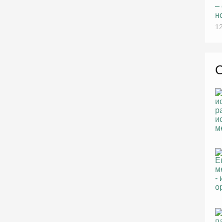
–
н
12