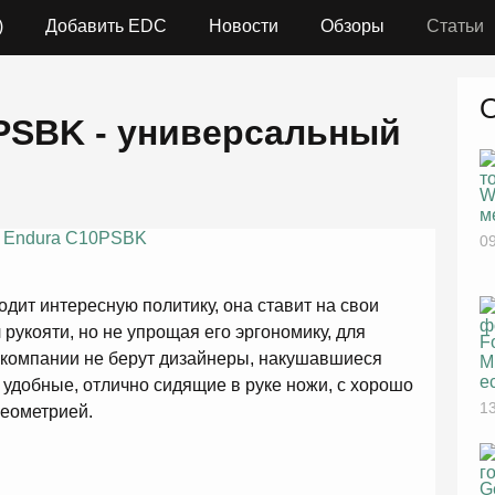
)
Добавить EDC
Новости
Обзоры
Статьи
PSBK - универсальный
W
м
09
дит интересную политику, она ставит на свои
рукояти, но не упрощая его эргономику, для
F
 компании не берут дизайнеры, накушавшиеся
M
е
я удобные, отлично сидящие в руке ножи, с хорошо
13
геометрией.
G