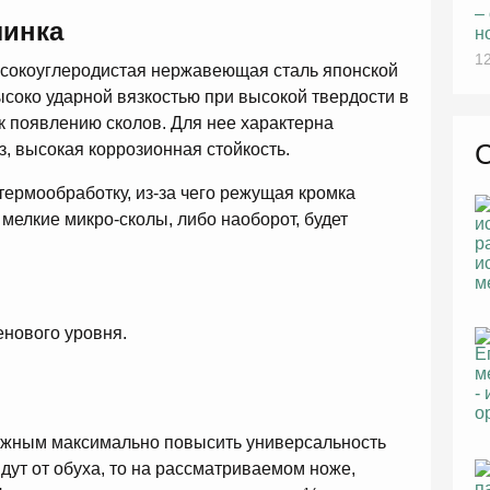
–
линка
н
12
ысокоуглеродистая нержавеющая сталь японской
ысоко ударной вязкостью при высокой твердости в
а к появлению сколов. Для нее характерна
з, высокая коррозионная стойкость.
термообработку, из-за чего режущая кромка
мелкие микро-сколы, либо наоборот, будет
.
енового уровня.
олжным максимально повысить универсальность
дут от обуха, то на рассматриваемом ноже,