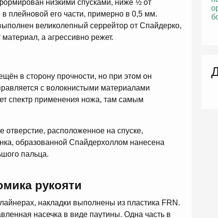
сформирован низкими спусками, ниже ½ от
в плейновой его части, примерно в 0,5 мм.
выполнен великолепный серрейтор от Спайдерко,
т материал, а агрессивно режет.
Д
ещён в сторону прочности, но при этом он
справляется с волокнистыми материалами
ет спектр применения ножа, там самым
е отверстие, расположенное на спуске,
инка, образованной Спайдерхоллом нанесена
ьшого пальца.
омика рукояти
 лайнерах, накладки выполнены из пластика FRN.
вленная насечка в виде паутины. Одна часть в