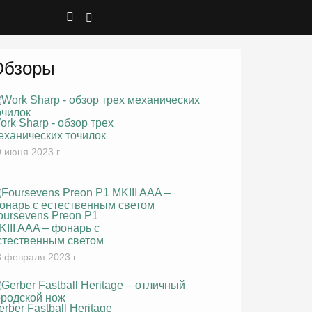
Обзоры
ork Sharp - обзор трех
еханических точилок
 июня 2023 г.
oursevens Preon P1
KIII AAA – фонарь с
стественным светом
 февраля 2023 г.
erber Fastball Heritage