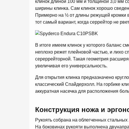
клинок длиной 100 мм и толщиной 3,0 мм 
ширины клинка. Сам клинок хорошо сведен 
Примерно на ½ от длины режущей кромки 
тот самый вариант, когда серрейтор не рве
В итоге имеем клинок у которого баланс см
неплохо режет плейновой частью, и лихо 
сереррейторной. Такая геометрия расширя
увеличивая его универсальность.
Для открытия клинка предназначено кругло
классический Спайдерхолл. На горбике кл
аккуратная насечка для расположения бол
Конструкция ножа и эргон
Рукоять собрана на облегченных стальных
На боковинах рукояти выполнена двунапра