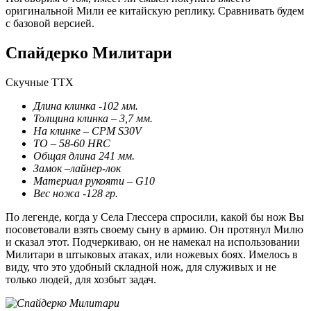
оригинальной Мили ее китайскую реплику. Сравнивать будем
с базовой версией.
Спайдерко Милитари
Скучные ТТХ
Длина клинка -102 мм.
Толщина клинка – 3,7 мм.
На клинке – CPM S30V
ТО – 58-60 HRC
Общая длина 241 мм.
Замок –лайнер-лок
Материал рукояти – G10
Вес ножа -128 гр.
По легенде, когда у Села Глессера спросили, какой бы нож Вы
посоветовали взять своему сыну в армию. Он протянул Милю
и сказал этот. Подчеркиваю, он не намекал на использовании
Милитари в штыковых атаках, или ножевых боях. Имелось в
виду, что это удобный складной нож, для служивых и не
только людей, для хозбыт задач.