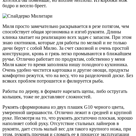
хотелось бы поменьше, но вполне неплохо. Из коробки нож
бодро и весело бреет.
Миля просто замечательно раскрывается в резе потягом, чем
способствует общая эргономика и изгиб рукояти. Длины
клинка хватает на реализацию всех задач с запасом. При этом
знаю охотников, которые для работы по мелкой и не только
дичи берут с собой Милю. За счет сквозной и очень простой
конструкции, кровь и грязь легко промываются в ближайшем
ручье. Отлично работает по продуктам, собственно у меня
Миля какое то время заполняла нишу походного кухонника.
Очень удобно чистится картошка и другие овощи, продукты
комфортно режутся, что на весу, что на разделочной доске. Без
всяких проблем потрошится и филируется рыба.
Работы по дереву, в формате нарезать щепы, либо остругать
колышек, тоже не доставляют сложностей.
Рукоять сформирована из двух плашек G10 черного цвета,
умеренной шершавости. Отлично лежит в средней и крупной
руке. Несмотря на то, что рукоять достаточно плоская, хорошо
наполняет собой руку. Отсутствие стальных лайнеров в
рукояти, дает столь малый вес для такого крупного ножа, при
этом, рукоять прочная и сломать ее в процессе эксплуатации