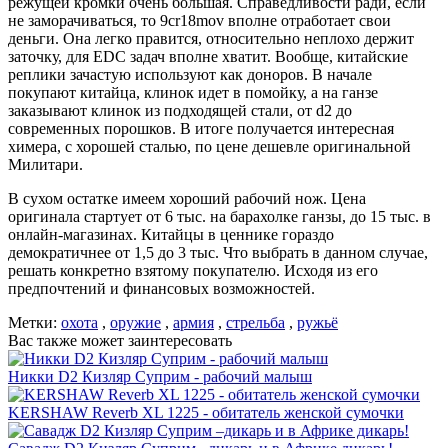
режущей кромки очень большая. Справедливости ради, если
не заморачиваться, то 9cr18mov вполне отработает свои
деньги. Она легко правится, относительно неплохо держит
заточку, для EDC задач вполне хватит. Вообще, китайские
реплики зачастую используют как доноров. В начале
покупают китайца, клинок идет в помойку, а на ганзе
заказывают клинок из подходящей стали, от d2 до
современных порошков. В итоге получается интересная
химера, с хорошей сталью, по цене дешевле оригинальной
Милитари.
В сухом остатке имеем хороший рабочий нож. Цена
оригинала стартует от 6 тыс. на барахолке ганзы, до 15 тыс. в
онлайн-магазинах. Китайцы в ценнике гораздо
демократичнее от 1,5 до 3 тыс. Что выбрать в данном случае,
решать конкретно взятому покупателю. Исходя из его
предпочтений и финансовых возможностей.
Метки:
охота
,
оружие
,
армия
,
стрельба
,
ружьё
Вас также может заинтересовать
Никки D2 Кизляр Суприм - рабочий малыш
KERSHAW Reverb XL 1225 - обитатель женской сумочки