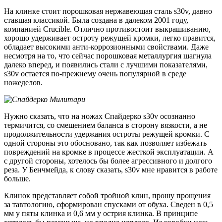
На клинке стоит порошковая нержавеющая сталь s30v, давно
ставшая классикой. Была создана в далеком 2001 году,
компанией Crucible. Отлично противостоит выкрашиванию,
хорошо удерживает остроту режущей кромки, легко правится,
обладает высокими анти-коррозионными свойствами. Даже
несмотря на то, что сейчас порошковая металлургия шагнула
далеко вперед, и появились стали с лучшими показателями,
s30v остается по-прежнему очень популярной в среде
ножеделов.
Нужно сказать, что на ножах Спайдерко s30v осознанно
термичится, со смещением баланса в сторону вязкости, а не
продолжительности удержания остроты режущей кромки. С
одной стороны это обосновано, так как позволяет избежать
повреждений на кромке в процессе жесткой эксплуатации. А
с другой стороны, хотелось бы более агрессивного и долгого
реза. У Бенчмейда, к слову сказать, s30v мне нравится в работе
больше.
Клинок представляет собой тройной клин, прошу прощения
за тавтологию, сформирован спусками от обуха. Сведен в 0,5
мм у пяты клинка и 0,6 мм у острия клинка. В принципе