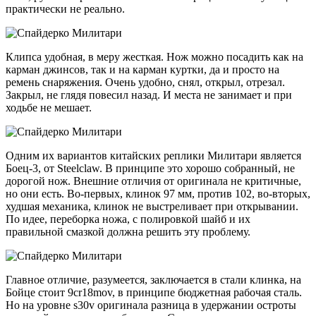
практически не реально.
Клипса удобная, в меру жесткая. Нож можно посадить как на
карман джинсов, так и на карман куртки, да и просто на
ремень снаряжения. Очень удобно, снял, открыл, отрезал.
Закрыл, не глядя повесил назад. И места не занимает и при
ходьбе не мешает.
Одним их вариантов китайских реплики Милитари является
Боец-3, от Steelclaw. В принципе это хорошо собранный, не
дорогой нож. Внешние отличия от оригинала не критичные,
но они есть. Во-первых, клинок 97 мм, против 102, во-вторых,
худшая механика, клинок не выстреливает при открывании.
По идее, переборка ножа, с полировкой шайб и их
правильной смазкой должна решить эту проблему.
Главное отличие, разумеется, заключается в стали клинка, на
Бойце стоит 9cr18mov, в принципе бюджетная рабочая сталь.
Но на уровне s30v оригинала разница в удержании остроты