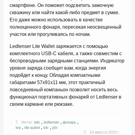
смартфоне. Он поможет подсветить замочную
скважину или найти какой-либо предмет в сумке.
Его даже можно использовать в качестве
полноценного фонаря, пересекая неосвещенный
участок или прогуливаясь по ночам.
Ledlenser Lite Wallet заряжается с помощью
комплектного USB-C кабеля, а также совместим с
беспроводными зарядными станциями. Индикатор
уровня заряда сообщит вам, когда энергия
подойдет к концу. Обладая компактными
габаритами 57x91x11 мм, этот практичный
повседневный компаньон позволит носить весь
функционал портативных фонарей от Ledlenser в
своем кармане или рюкзаке.
,
,
,
Метки:
edc
ledlenser
фонарь
,
,
,
led
lite wallet
k4r
p5r
19 августа 2022 г.