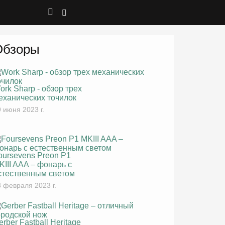
Обзоры
ork Sharp - обзор трех
еханических точилок
 июня 2023 г.
oursevens Preon P1
KIII AAA – фонарь с
стественным светом
 февраля 2023 г.
erber Fastball Heritage