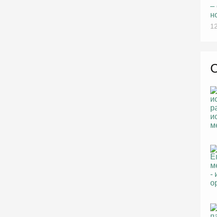
–
н
12