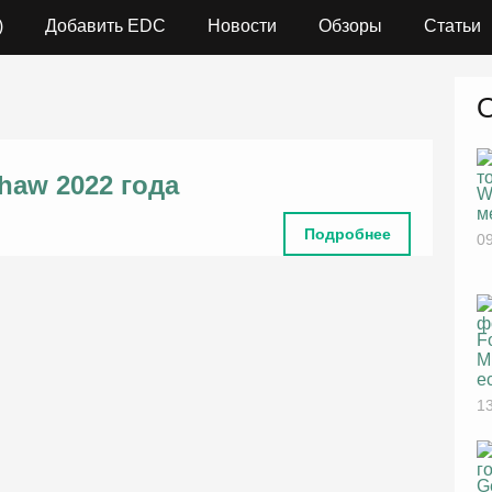
)
Добавить EDC
Новости
Обзоры
Статьи
haw 2022 года
W
м
Подробнее
09
F
M
е
13
G