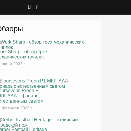
Обзоры
ork Sharp - обзор трех
еханических точилок
 июня 2023 г.
oursevens Preon P1
KIII AAA – фонарь с
стественным светом
 февраля 2023 г.
erber Fastball Heritage