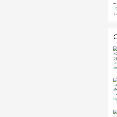
–
н
12