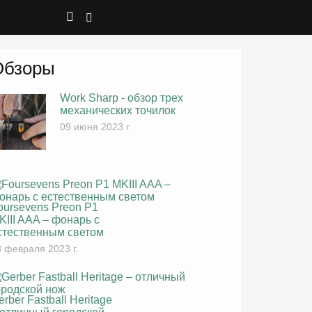
Обзоры
Work Sharp - обзор трех
механических точилок
09 июня 2023 г.
oursevens Preon P1
KIII AAA – фонарь с
стественным светом
 февраля 2023 г.
erber Fastball Heritage