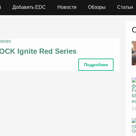
)
Добавить EDC
Новости
Обзоры
Статьи
CK Ignite Red Series
Подробнее
F
M
е
13
G