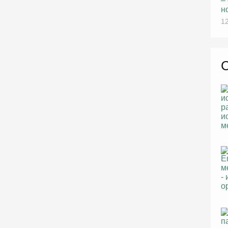
–
н
12