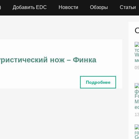
)
Добавить EDC
Новости
Обзоры
Статьи
W
ристический нож – Финка
м
09
Подробнее
F
M
е
13
G