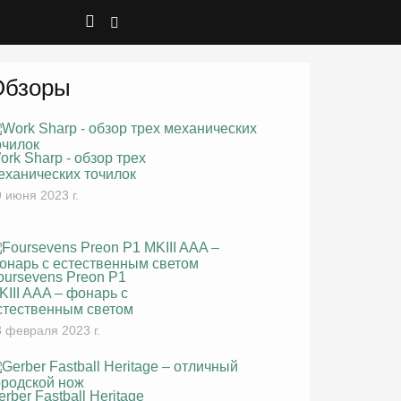
Обзоры
ork Sharp - обзор трех
еханических точилок
 июня 2023 г.
oursevens Preon P1
KIII AAA – фонарь с
стественным светом
 февраля 2023 г.
erber Fastball Heritage