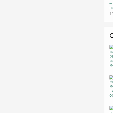
–
н
12