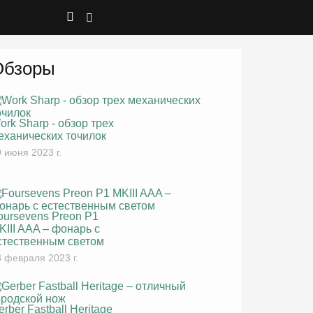
Обзоры
ork Sharp - обзор трех
еханических точилок
 июня 2023 г.
oursevens Preon P1
KIII AAA – фонарь с
стественным светом
 февраля 2023 г.
erber Fastball Heritage