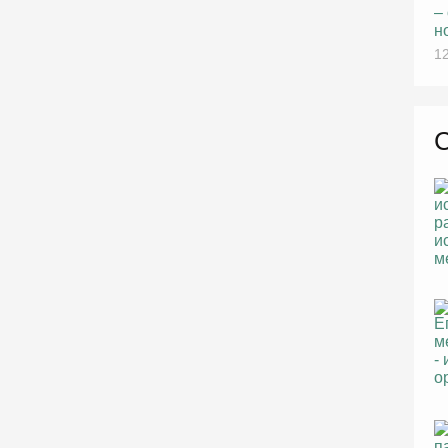
–
н
12