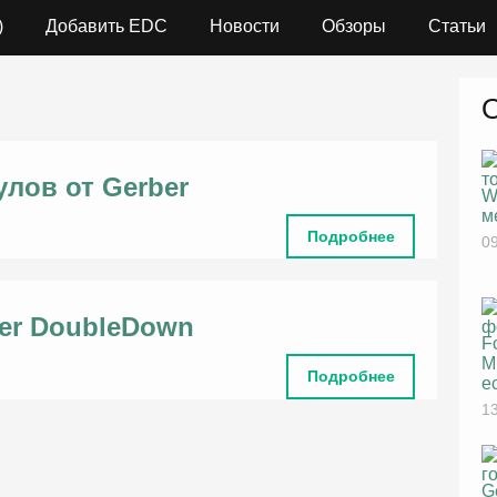
)
Добавить EDC
Новости
Обзоры
Статьи
улов от Gerber
W
м
Подробнее
09
er DoubleDown
F
M
Подробнее
е
13
G