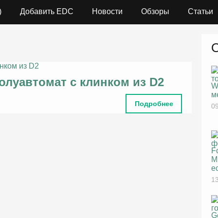
)
Добавить EDC
Новости
Обзоры
Статьи
олуавтомат с клинком из D2
W
м
Подробнее
09
F
M
е
13
G