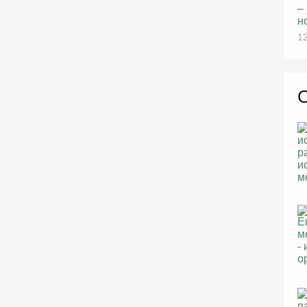
–
н
12