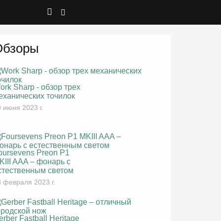
Обзоры
ork Sharp - обзор трех
еханических точилок
 июня 2023 г.
oursevens Preon P1
KIII AAA – фонарь с
стественным светом
 февраля 2023 г.
erber Fastball Heritage