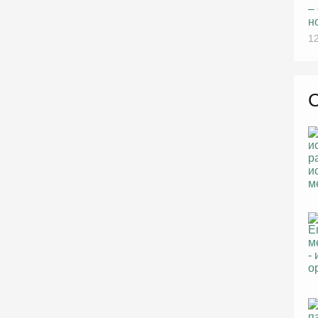
–
н
12