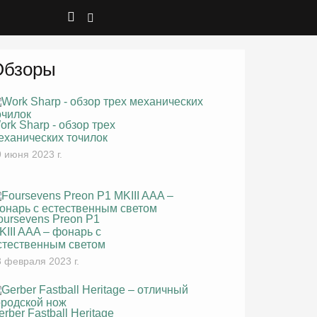
Обзоры
ork Sharp - обзор трех
еханических точилок
 июня 2023 г.
oursevens Preon P1
KIII AAA – фонарь с
стественным светом
 февраля 2023 г.
erber Fastball Heritage