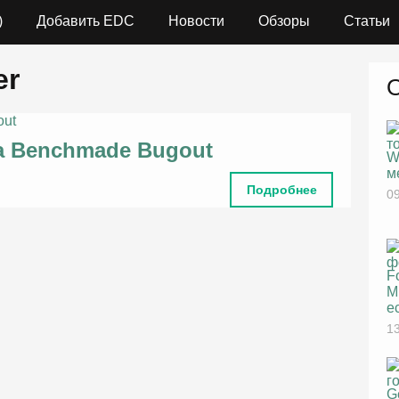
)
Добавить EDC
Новости
Обзоры
Статьи
er
а Benchmade Bugout
W
м
Подробнее
09
F
M
е
13
G