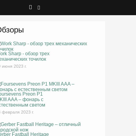
Обзоры
ork Sharp - обзор трех
еханических точилок
 июня 2023 г.
oursevens Preon P1
KIII AAA – фонарь с
стественным светом
 февраля 2023 г.
erber Fastball Heritage