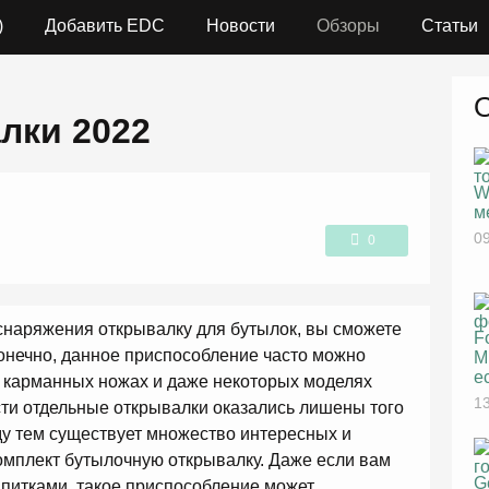
)
Добавить EDC
Новости
Обзоры
Статьи
лки 2022
W
м
09
0
1
снаряжения открывалку для бутылок, вы сможете
F
онечно, данное приспособление часто можно
M
е
, карманных ножах и даже некоторых моделях
13
сти отдельные открывалки оказались лишены того
ду тем существует множество интересных и
омплект бутылочную открывалку. Даже если вам
G
апитками, такое приспособление может