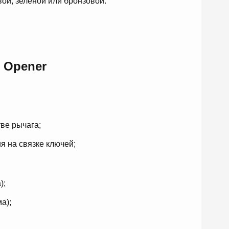
вой, зеленой или бронзовой.
e Opener
тве рычага;
 на связке ключей;
);
а);