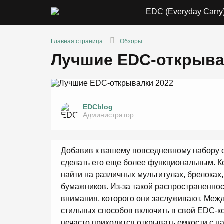
EDC (Everyday Carry
Главная страница
Обзоры
Лучшие EDC-открыва
EDCblog
Администратор
Добавив к вашему повседневному набору 
сделать его еще более функциональным. К
найти на различных мультитулах, брелоках
бумажников. Из-за такой распространенно
внимания, которого они заслуживают. Меж
стильных способов включить в свой EDC-к
нечасто приходится открывать емкости с н