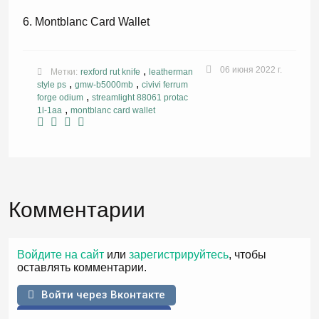
Montblanc Card Wallet
,
06 июня 2022 г.
Метки:
rexford rut knife
leatherman
,
,
style ps
gmw-b5000mb
civivi ferrum
,
forge odium
streamlight 88061 protac
,
1l-1aa
montblanc card wallet
Комментарии
Войдите на сайт
или
зарегистрируйтесь
, чтобы
оставлять комментарии.
Войти через Вконтакте
Войти через Facebook