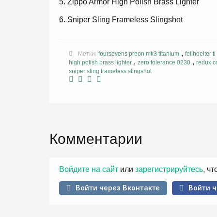
Zippo Armor High Polish Brass Lighter
Sniper Sling Frameless Slingshot
,
Метки:
foursevens preon mk3 titanium
fellhoelter t
,
,
high polish brass lighter
zero tolerance 0230
redux c
sniper sling frameless slingshot
Комментарии
Войдите на сайт
или
зарегистрируйтесь
, ч
Войти через Вконтакте
Войти ч