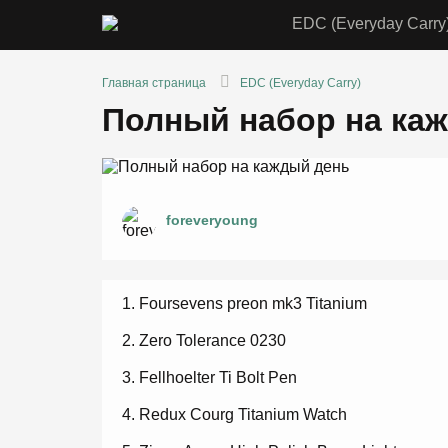
EDC (Everyday Carry
Главная страница
EDC (Everyday Carry)
Полный набор на ка
foreveryoung
Foursevens preon mk3 Titanium
Zero Tolerance 0230
Fellhoelter Ti Bolt Pen
Redux Courg Titanium Watch