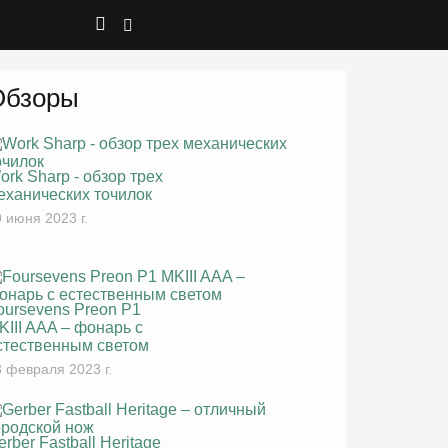
Обзоры
ork Sharp - обзор трех
еханических точилок
 июня 2023 г.
oursevens Preon P1
KIII AAA – фонарь с
стественным светом
 февраля 2023 г.
erber Fastball Heritage