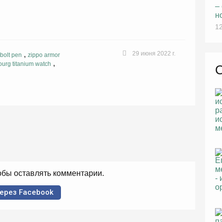
–
н
12
,
29 июня 2022 г.
i bolt pen
zippo armor
,
ourg titanium watch
тобы оставлять комментарии.
ерез Facebook