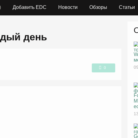
)
Добавить EDC
Новости
Обзоры
Статьи
ждый день
W
м
09
0
1
F
M
е
13
G