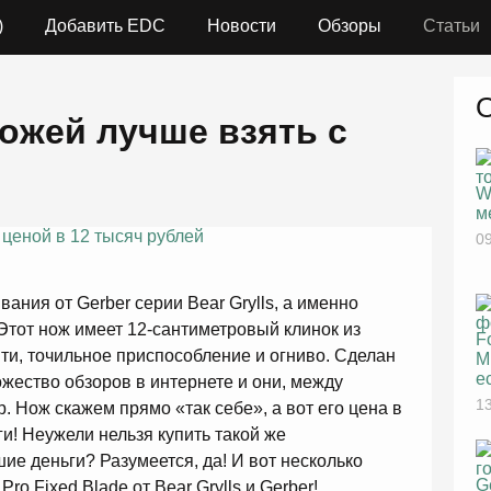
)
Добавить EDC
Новости
Обзоры
Статьи
ножей лучше взять с
W
м
09
ания от Gerber серии Bear Grylls, а именно
e. Этот нож имеет 12-сантиметровый клинок из
F
ти, точильное приспособление и огниво. Сделан
M
е
ожество обзоров в интернете и они, между
13
. Нож скажем прямо «так себе», а вот его цена в
и! Неужели нельзя купить такой же
е деньги? Разумеется, да! И вот несколько
G
ro Fixed Blade от Bear Grylls и Gerber!