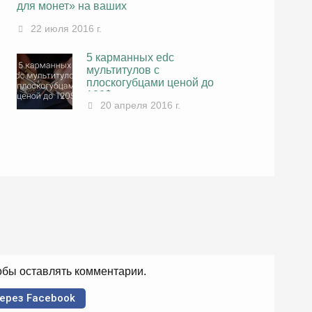
для монет» на ваших
джинсах
22 июля 2016 г.
5 карманных edc
мультитулов с
плоскогубцами ценой до
120$
20 апреля 2016 г.
тобы оставлять комментарии.
ерез Facebook