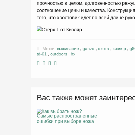
прочностью в целом, долговечностью режущ
соотношение цены и качества. Конструкция
того, что хвостовик идет по всей длине рук
,
,
,
,
Метки:
выживание
ganzo
охота
кизляр
g8
,
,
td-01
outdoors
hx
Вас также может заинтере
Самые распространенные
ошибки при выборе ножа