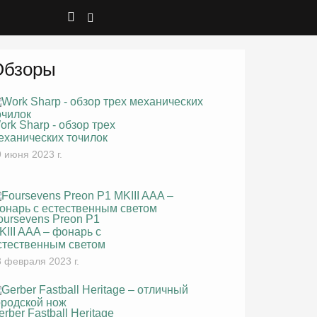
Обзоры
ork Sharp - обзор трех
еханических точилок
 июня 2023 г.
oursevens Preon P1
KIII AAA – фонарь с
стественным светом
 февраля 2023 г.
erber Fastball Heritage