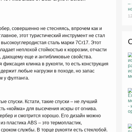
–
н
12
бер, совершенно не стесняясь, впрочем как и
лавное, этот туристический инструмент не стал
 высокоуглеродистая сталь марки 7Cr17. Этот
ладает неплохой стойкостью к коррозии, отчасти
а, дающему еще и антибликовые свойства.
 фиксация клинка в рукояти, то есть конструкция
держит любые нагрузки в походе, но запас
м у фултанга.
ые спуски. Кстати, такие спуски – не лучший
сть «койма» для высечения искры от огнива.
ербер и смотрится хорошо. Его дизайн можно
 из пластика ABS – это термопластик,
роком службы. В торце рукояти есть стеклобой.