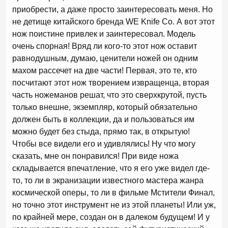
приобрести, а даже просто заинтересовать меня. Но
не детище китайского бренда WE Knife Co. А вот этот
нож поистине привлек и заинтересовал. Модель
очень спорная! Вряд ли кого-то этот нож оставит
равнодушным, думаю, ценители ножей он одним
махом рассечет на две части! Первая, это те, кто
посчитают этот нож творением извращенца, вторая
часть ножеманов решат, что это сверхкрутой, пусть
только внешне, экземпляр, который обязательно
должен быть в коллекции, да и пользоваться им
можно будет без стыда, прямо так, в открытую!
Чтобы все видели его и удивлялись! Ну что могу
сказать, мне он понравился! При виде ножа
складывается впечатление, что я его уже видел где-
то, то ли в экранизации известного мастера жанра
космической оперы, то ли в фильме Мстители Финал,
но точно этот инструмент не из этой планеты! Или уж,
по крайней мере, создан он в далеком будущем! И у