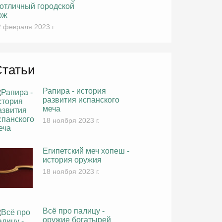
 отличный городской
ож
 февраля 2023 г.
Статьи
Рапира - история
развития испанского
меча
18 ноября 2023 г.
Египетский меч хопеш -
история оружия
18 ноября 2023 г.
Всё про палицу -
оружие богатырей