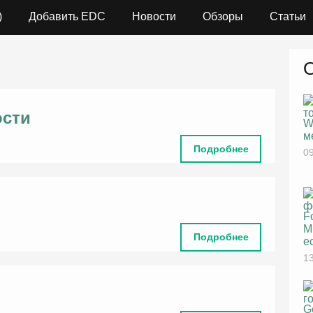
)
Добавить EDC
Новости
Обзоры
Статьи
ости
W
м
Подробнее
09
F
M
Подробнее
е
13
G