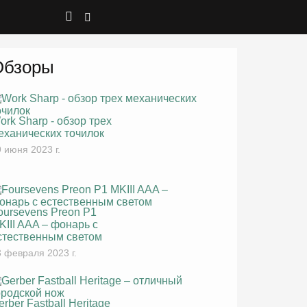
Обзоры
ork Sharp - обзор трех
еханических точилок
 июня 2023 г.
oursevens Preon P1
KIII AAA – фонарь с
стественным светом
 февраля 2023 г.
erber Fastball Heritage