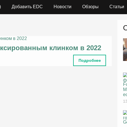
)
Добавить EDC
Новости
Обзоры
Статьи
иксированным клинком в 2022
Подробнее
F
M
е
13
G