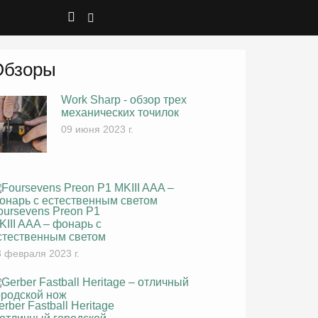
Обзоры
Work Sharp - обзор трех
механических точилок
09 июня 2023 г.
oursevens Preon P1
KIII AAA – фонарь с
стественным светом
 февраля 2023 г.
erber Fastball Heritage