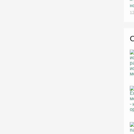
–
н
12