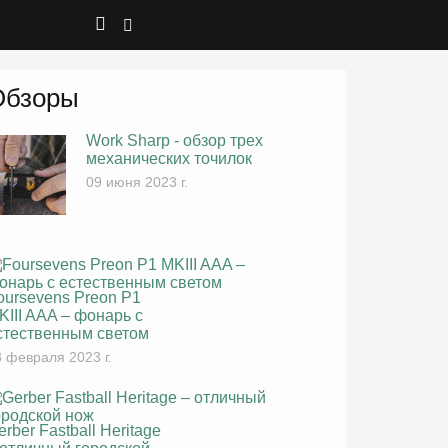
Обзоры
Work Sharp - обзор трех
механических точилок
09 июня 2023 г.
oursevens Preon P1
KIII AAA – фонарь с
стественным светом
 февраля 2023 г.
erber Fastball Heritage