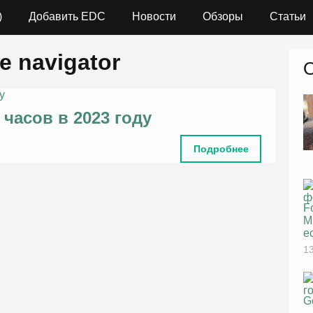
)
Добавить EDC
Новости
Обзоры
Статьи
e navigator
 часов в 2023 году
Подробнее
F
M
е
13
G