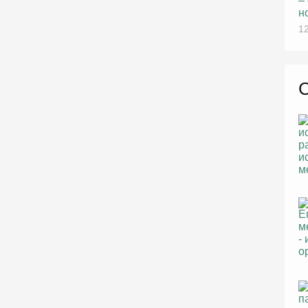
–
н
12