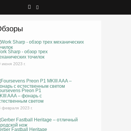
Обзоры
ork Sharp - обзор трех
еханических точилок
 июня 2023 г.
oursevens Preon P1
KIII AAA – фонарь с
стественным светом
 февраля 2023 г.
erber Fastball Heritage