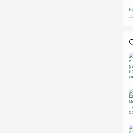
–
н
12