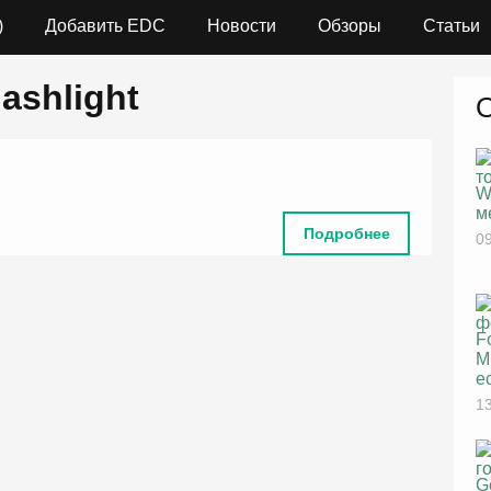
)
Добавить EDC
Новости
Обзоры
Статьи
lashlight
W
м
Подробнее
09
F
M
е
13
G