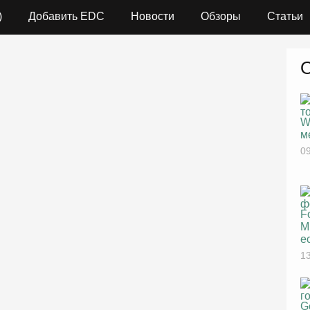
)
Добавить EDC
Новости
Обзоры
Статьи
W
м
09
F
M
е
13
G