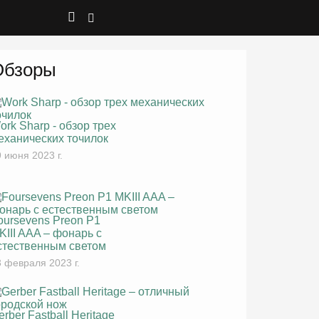
Обзоры
ork Sharp - обзор трех
еханических точилок
 июня 2023 г.
oursevens Preon P1
KIII AAA – фонарь с
стественным светом
 февраля 2023 г.
erber Fastball Heritage