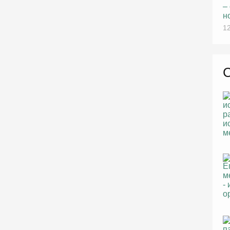
–
н
12