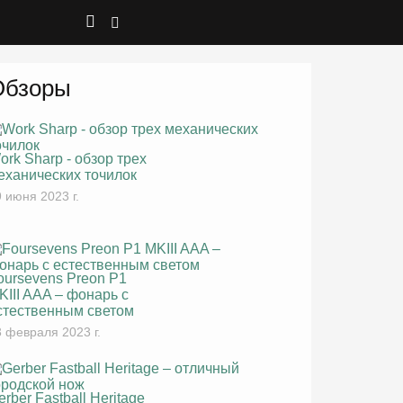
Обзоры
ork Sharp - обзор трех
еханических точилок
 июня 2023 г.
oursevens Preon P1
KIII AAA – фонарь с
стественным светом
 февраля 2023 г.
erber Fastball Heritage