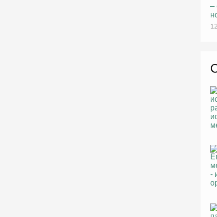
–
н
12