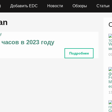
)
Добавить EDC
Новости
Обзоры
Статьи
an
 часов в 2023 году
W
м
Подробнее
09
F
M
е
13
G