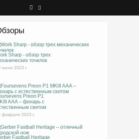
Обзоры
ork Sharp - обзор трех
еханических точилок
 июня 2023 г.
oursevens Preon P1
KIII AAA – фонарь с
стественным светом
 февраля 2023 г.
erber Fastball Heritage