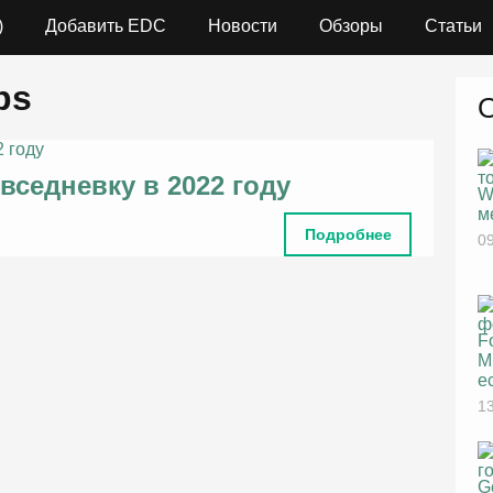
)
Добавить EDC
Новости
Обзоры
Статьи
bs
вседневку в 2022 году
W
м
Подробнее
09
F
M
е
13
G