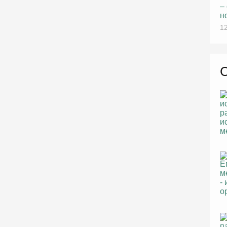
–
н
12