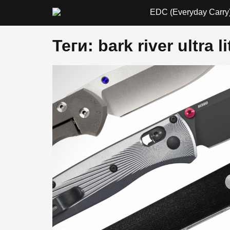
EDC (Everyday Carry
Теги: bark river ultra l