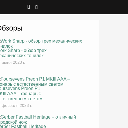
Обзоры
ork Sharp - обзор трех
еханических точилок
 июня 2023 г.
oursevens Preon P1
KIII AAA – фонарь с
стественным светом
 февраля 2023 г.
erber Fastball Heritage