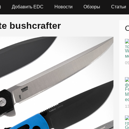
)
Добавить EDC
Новости
Обзоры
Статьи
ite bushcrafter
W
м
09
F
M
е
13
G