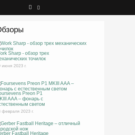
Обзоры
ork Sharp - обзор трех
еханических точилок
 июня 2023 г.
oursevens Preon P1
KIII AAA – фонарь с
стественным светом
 февраля 2023 г.
erber Fastball Heritage