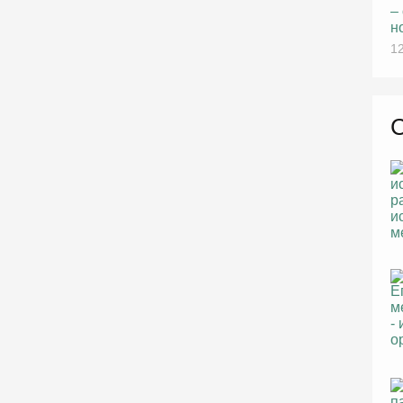
–
н
12