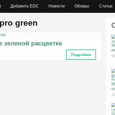
)
Добавить EDC
Новости
Обзоры
Статьи
 pro green
 зеленой расцветке
W
м
Подробнее
09
F
M
е
13
G