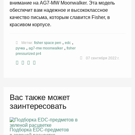
внимание на AG7-MW Moonwalker. Эта модель
обеспечит вам надежное и высококлассное
качество письма, которым славится Fisher, в
красивом корпусе.
,
,
Метки:
fisher space pen
edc
,
,
ручка
ag7-mw moonwalker
fisher
pressurized pr4
07 сентября 2022 г.
Вас также может
заинтересовать
Подборка EDC-предметов