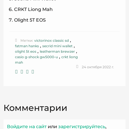
CRKT Liong Mah
Olight 5T EOS
,
Метки:
victorinox classic sd
,
,
fatman hanks
secrid mini wallet
,
,
olight 5t eos
leatherman brewzer
,
casio g-shock gw5000-u
crkt liong
mah
24 октября 2022 г.
Комментарии
Войдите на сайт
или
зарегистрируйтесь
,