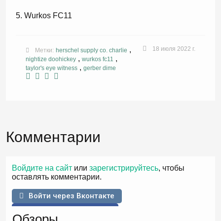
Wurkos FC11
,
18 июля 2022 г.
Метки:
herschel supply co. charlie
,
,
nightize doohickey
wurkos fc11
,
taylor's eye witness
gerber dime
Комментарии
Войдите на сайт
или
зарегистрируйтесь
, чтобы
оставлять комментарии.
Войти через Вконтакте
Войти через Facebook
Обзоры