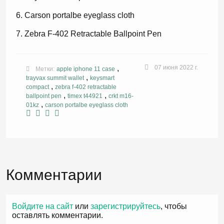
Carson portalbe eyeglass cloth
Zebra F-402 Retractable Ballpoint Pen
,
07 июня 2022 г.
Метки:
apple iphone 11 case
,
trayvax summit wallet
keysmart
,
compact
zebra f-402 retractable
,
,
ballpoint pen
timex t44921
crkt m16-
,
01kz
carson portalbe eyeglass cloth
Комментарии
Войдите на сайт
или
зарегистрируйтесь
, чтобы
оставлять комментарии.