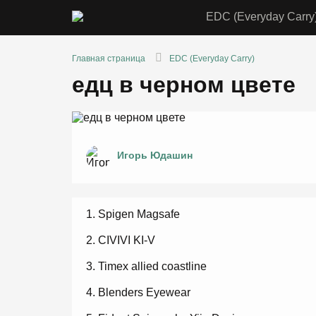
EDC (Everyday Carry
Главная страница
EDC (Everyday Carry)
едц в черном цвете
Игорь Юдашин
Spigen Magsafe
CIVIVI KI-V
Timex allied coastline
Blenders Eyewear