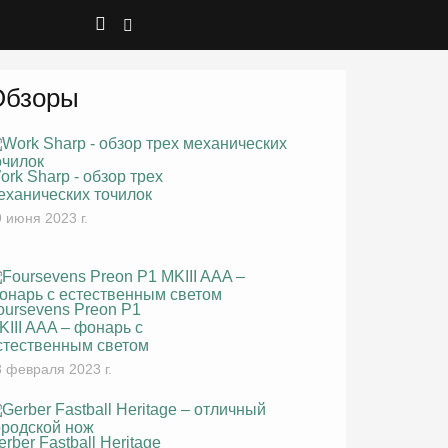
Обзоры
ork Sharp - обзор трех
еханических точилок
 июня 2023 г.
oursevens Preon P1
KIII AAA – фонарь с
стественным светом
 февраля 2023 г.
erber Fastball Heritage