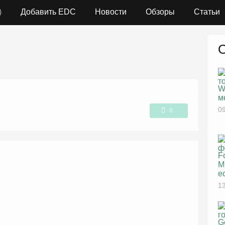
)
Добавить EDC
Новости
Обзоры
Статьи
W
м
09
0
1
F
M
е
13
G