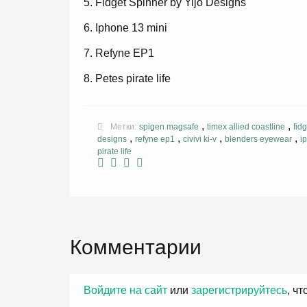
Fidget Spinner by Yijo Designs
Iphone 13 mini
Refyne EP1
Petes pirate life
,
,
Метки:
spigen magsafe
timex allied coastline
fid
,
,
,
,
designs
refyne ep1
civivi ki-v
blenders eyewear
i
pirate life
Комментарии
Войдите на сайт
или
зарегистрируйтесь
, ч