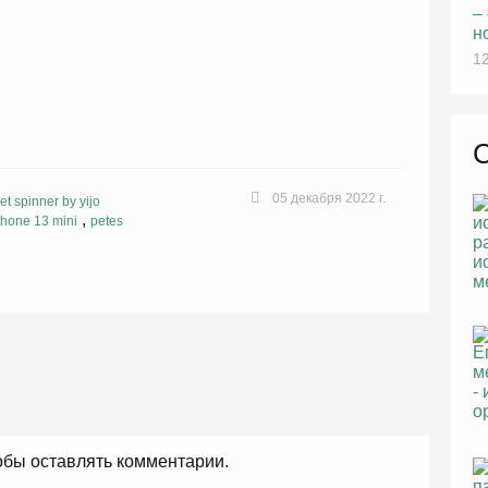
–
н
12
05 декабря 2022 г.
get spinner by yijo
,
phone 13 mini
petes
тобы оставлять комментарии.